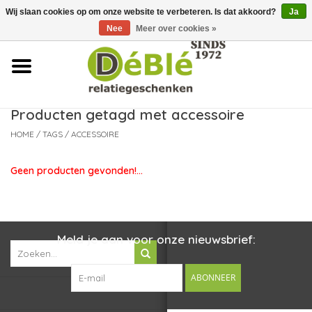
Wij slaan cookies op om onze website te verbeteren. Is dat akkoord?
Ja
Over ons
Nee
Meer over cookies »
Contact
FAQ
Producten getagd met accessoire
HOME
/
TAGS
/
ACCESSOIRE
Nieuws
Geen producten gevonden!...
Leveringsvoorwaarden
Meld je aan voor onze nieuwsbrief:
ABONNEER