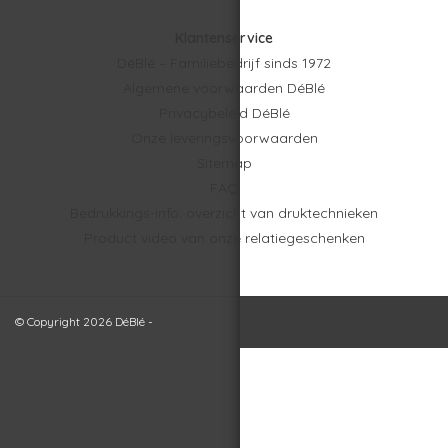
Klantenservice
DéBlé – Familiebedrijf sinds 1972
Algemene voorwaarden DéBlé
Privacybeleid DéBlé
Onze leveringsvoorwaarden
Sitemap
FAQ
Bedrukkings-info: overzicht van druktechnieken
Product video van onze relatiegeschenken
© Copyright 2026 DéBlé -