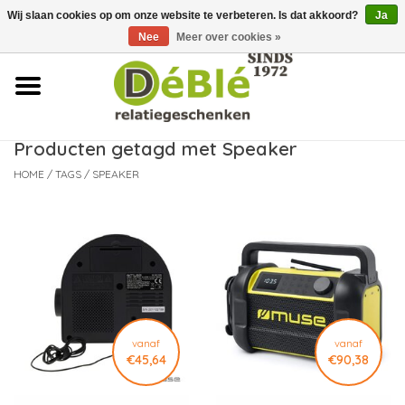
Wij slaan cookies op om onze website te verbeteren. Is dat akkoord?
Ja
Over ons
Nee
Meer over cookies »
Contact
FAQ
Producten getagd met Speaker
HOME
/
TAGS
/
SPEAKER
Nieuws
Leveringsvoorwaarden
vanaf
vanaf
€45,64
€90,38