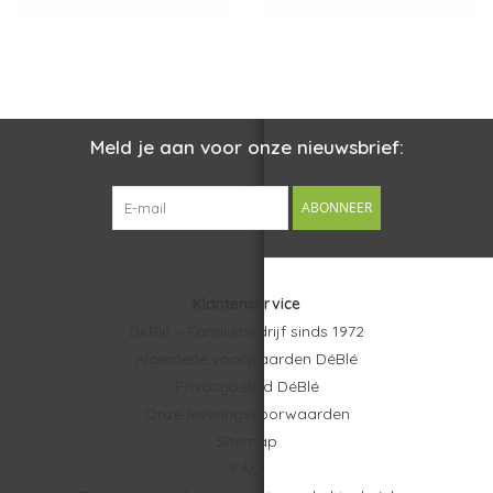
Meld je aan voor onze nieuwsbrief:
ABONNEER
Klantenservice
DéBlé – Familiebedrijf sinds 1972
Algemene voorwaarden DéBlé
Privacybeleid DéBlé
Onze leveringsvoorwaarden
Sitemap
FAQ